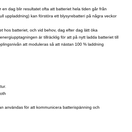
en dag blir resultatet ofta att batteriet hela tiden går från
 full uppladdning) kan förstöra ett blysyrebatteri på några veckor
t hos batteriet, och vid behov, dag efter dag lätt öka
nergiupptagningen är tillräcklig för att på nytt ladda batteriet till
plingsnivån att moduleras så att nästan 100 % laddning
tur.
ooth
an användas för att kommunicera batterispänning och