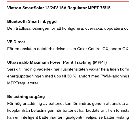
Victron SmartSolar 12/24V 15A Regulator MPPT 75/15
Bluetooth Smart inbyggd
Den trådlösa lösningen för att konfigurera, övervaka, uppdatera o
VE.Direct
För en ansluten dataförbindelse till en Color Control GX, andra GX
Ultrasnabb Maximum Power Point Tracking (MPPT)
Särskilt i molnig väderlek när ljusintensiteten växlar hela tiden k
energiupptagningen med upp till 30 % jämfört med PWM-laddnings
MPPTregulatorer.
Belastningsutgång
För hög urladdning av batteriet kan förhindras genom att ansluta a
kopplar ifrån belastningen när batteriet har laddats ur till en förins
kan en intelligent batterihanteringsalgoritm väljas: se batterilivsl