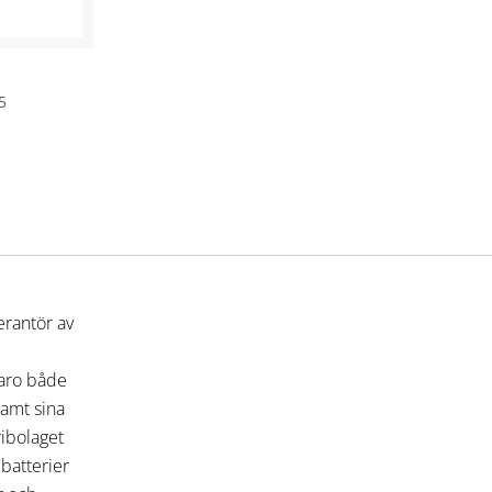
5
erantör av
varo både
 samt sina
ribolaget
 batterier