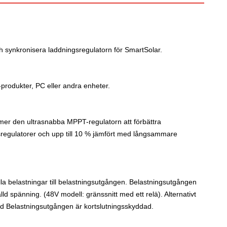
ch synkronisera laddningsregulatorn för SmartSolar.
-produkter, PC eller andra enheter.
ommer den ultrasnabba MPPT-regulatorn att förbättra
regulatorer och upp till 10 % jämfört med långsammare
lla belastningar till belastningsutgången. Belastningsutgången
tälld spänning. (48V modell: gränssnitt med ett relä). Alternativt
ängd Belastningsutgången är kortslutningsskyddad.