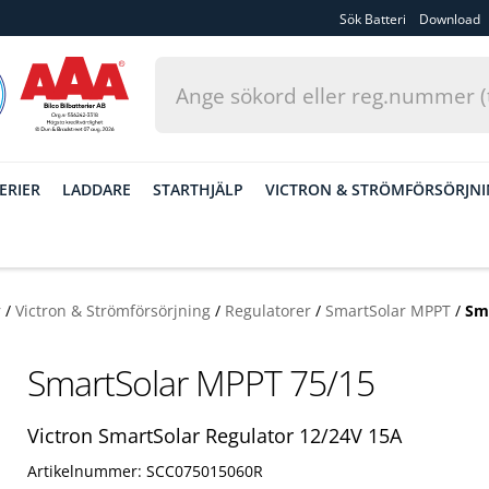
Sök Batteri
Download
ERIER
LADDARE
STARTHJÄLP
VICTRON & STRÖMFÖRSÖRJN
r
/
Victron & Strömförsörjning
/
Regulatorer
/
SmartSolar MPPT
/
Sm
SmartSolar MPPT 75/15
Victron SmartSolar Regulator 12/24V 15A
Artikelnummer: SCC075015060R