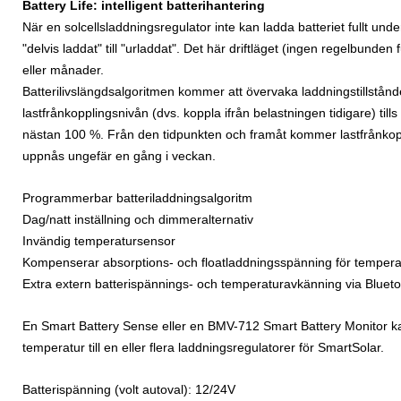
Battery Life: intelligent batterihantering
När en solcellsladdningsregulator inte kan ladda batteriet fullt under 
"delvis laddat" till "urladdat". Det här driftläget (ingen regelbunden
eller månader.
Batterilivslängdsalgoritmen kommer att övervaka laddningstillstånde
lastfrånkopplingsnivån (dvs. koppla ifrån belastningen tidigare) tills e
nästan 100 %. Från den tidpunkten och framåt kommer lastfrånkop
uppnås ungefär en gång i veckan.
Programmerbar batteriladdningsalgoritm
Dag/natt inställning och dimmeralternativ
Invändig temperatursensor
Kompenserar absorptions- och floatladdningsspänning för tempera
Extra extern batterispännings- och temperaturavkänning via Bluet
En Smart Battery Sense eller en BMV-712 Smart Battery Monitor k
temperatur till en eller flera laddningsregulatorer för SmartSolar.
Batterispänning (volt autoval): 12/24V