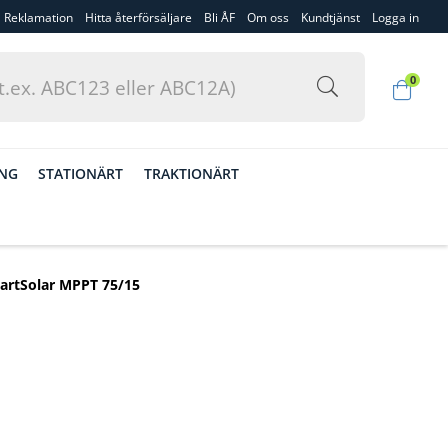
Reklamation
Hitta återförsäljare
Bli ÅF
Om oss
Kundtjänst
Logga in
0
ING
STATIONÄRT
TRAKTIONÄRT
artSolar MPPT 75/15