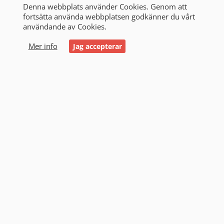
Denna webbplats använder Cookies. Genom att
fortsätta använda webbplatsen godkänner du vårt
användande av Cookies.
0
Mer info
Jag accepterar
Start
/
Alla produkter
/
Victron & Strömförsörjning
/
Regulatorer
/
SmartSolar MPPT
SmartSolar MPPT (10)
Filtrering