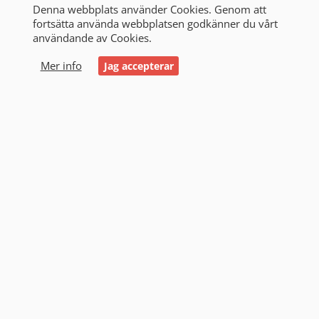
Denna webbplats använder Cookies. Genom att
fortsätta använda webbplatsen godkänner du vårt
användande av Cookies.
0
Mer info
Jag accepterar
Start
/
Alla produkter
/
Starthjälp
/
Noco
/
Tillbehör
Tillbehör (14)
Filtrering