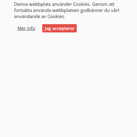
Denna webbplats använder Cookies. Genom att
fortsätta använda webbplatsen godkänner du vårt
användande av Cookies.
0
Mer info
Jag accepterar
Start
/
Alla produkter
/
Starthjälp
/
Noco
Noco (31)
Filtrering