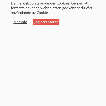
Denna webbplats använder Cookies. Genom att
fortsätta använda webbplatsen godkänner du vårt
användande av Cookies.
0
Mer info
Jag accepterar
Start
/
Alla produkter
/
Litiumbatterier
/
E&J Technology
E&J Technology (11)
Filtrering