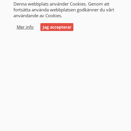
Denna webbplats använder Cookies. Genom att
fortsätta använda webbplatsen godkänner du vårt
användande av Cookies.
0
Mer info
Jag accepterar
Start
/
Alla produkter
/
Laddare
/
Laddare 24 volt 31A
och uppåt
/
Skylla-TG 24V 50A 1+1 utg