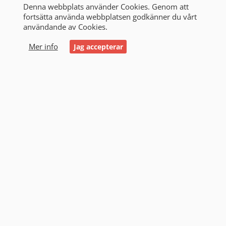
Denna webbplats använder Cookies. Genom att
fortsätta använda webbplatsen godkänner du vårt
användande av Cookies.
0
Mer info
Jag accepterar
24V
Volt är en måttenhet för elektrisk spänning. Det
mäts i volt och används för att beskriva den
elektriska potentialen eller kraften som driver
elektrisk ström genom ledningar och
komponenter i elektriska kretsar. Spänningen är
en central komponent inom elektronik och
elektricitet och är avgörande för att driva