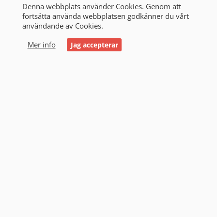
Denna webbplats använder Cookies. Genom att
fortsätta använda webbplatsen godkänner du vårt
användande av Cookies.
0
Mer info
Jag accepterar
Start
/
Alla produkter
/
Laddare
/
Laddare 24 volt 1 till
15A
/
Blue Smart IP65 laddare 24V 8A