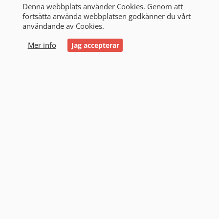
Denna webbplats använder Cookies. Genom att
fortsätta använda webbplatsen godkänner du vårt
användande av Cookies.
0
Mer info
Jag accepterar
Start
/
Alla produkter
/
Victron & Strömförsörjning
/
Solceller
/
Solcellspaket
/
Husvagn och Husbil
Husvagn och Husbil (2)
Filtrering