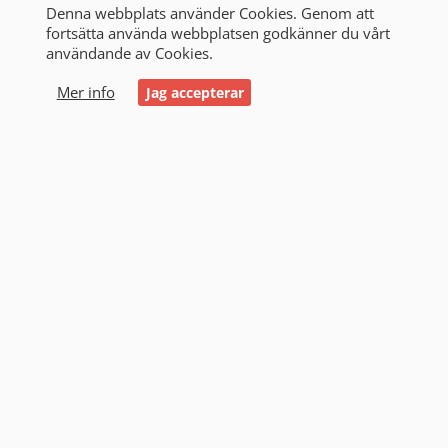
Denna webbplats använder Cookies. Genom att
fortsätta använda webbplatsen godkänner du vårt
användande av Cookies.
0
Mer info
Jag accepterar
Start
/
Alla produkter
/
Victron & Strömförsörjning
/
Powerstation
Powerstation (4)
Filtrering