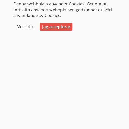
Denna webbplats använder Cookies. Genom att
fortsätta använda webbplatsen godkänner du vårt
användande av Cookies.
0
Mer info
Jag accepterar
Start
/
Alla produkter
/
Victron & Strömförsörjning
/
Paneler och systemövervakning
/
RuuviTag Sensor
RuuviTag Sensor (2)
Filtrering