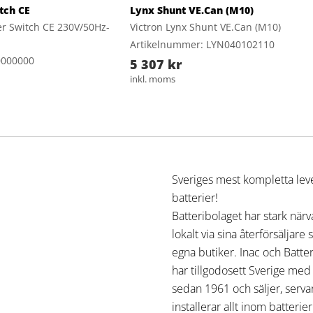
itch CE
Lynx Shunt VE.Can (M10)
fer Switch CE 230V/50Hz-
Victron Lynx Shunt VE.Can (M10)
Artikelnummer: LYN040102110
0000000
5 307 kr
inkl. moms
Sveriges mest kompletta lev
batterier!
Batteribolaget har stark när
lokalt via sina återförsäljare
egna butiker. Inac och Batte
har tillgodosett Sverige med
sedan 1961 och säljer, serva
installerar allt inom batterie