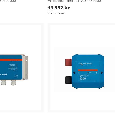
060102000
Artikelnummer: LYN034160200
13 552 kr
inkl. moms