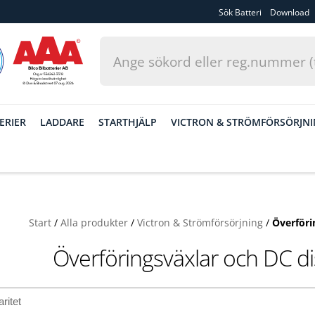
Sök Batteri
Download
ERIER
LADDARE
STARTHJÄLP
VICTRON & STRÖMFÖRSÖRJN
Start
/
Alla produkter
/
Victron & Strömförsörjning
/
Överföri
Överföringsväxlar och DC dis