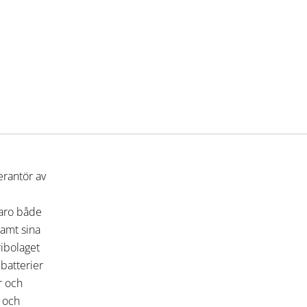
erantör av
varo både
 samt sina
ribolaget
 batterier
r och
r och