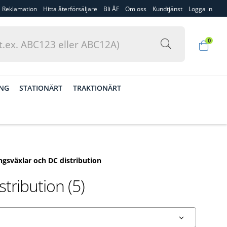
Reklamation
Hitta återförsäljare
Bli ÅF
Om oss
Kundtjänst
Logga in
0
ING
STATIONÄRT
TRAKTIONÄRT
ngsväxlar och DC distribution
tribution (5)