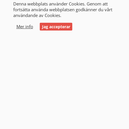
Denna webbplats använder Cookies. Genom att
fortsätta använda webbplatsen godkänner du vårt
användande av Cookies.
0
Mer info
Jag accepterar
Start
/
Alla produkter
/
Victron & Strömförsörjning
/
DC-
DC Omvandlare
/
24 till 12 Volt
24 till 12 Volt (8)
Filtrering