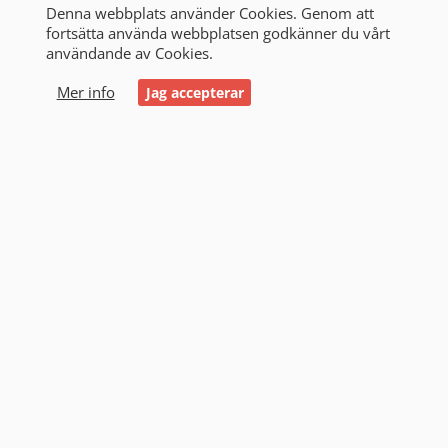
Denna webbplats använder Cookies. Genom att
fortsätta använda webbplatsen godkänner du vårt
användande av Cookies.
0
Mer info
Jag accepterar
Start
/
Alla produkter
/
Victron & Strömförsörjning
/
Batteriladdare
/
Blue Smart IP22
Blue Smart IP22 (3)
Filtrering