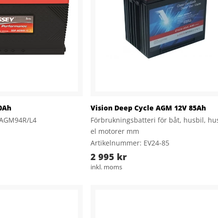
0Ah
Vision Deep Cycle AGM 12V 85Ah
-AGM94R/L4
Förbrukningsbatteri för båt, husbil, hu
el motorer mm
Artikelnummer: EV24-85
2 995 kr
inkl. moms