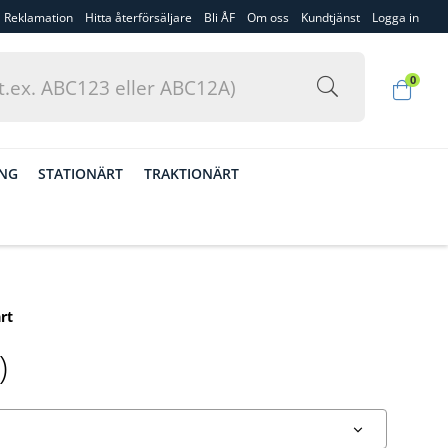
Reklamation
Hitta återförsäljare
Bli ÅF
Om oss
Kundtjänst
Logga in
0
ING
STATIONÄRT
TRAKTIONÄRT
rt
)