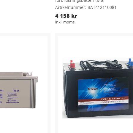
förbrukningsbatteri (M6)
Artikelnummer: BAT412110081
4 158 kr
inkl. moms