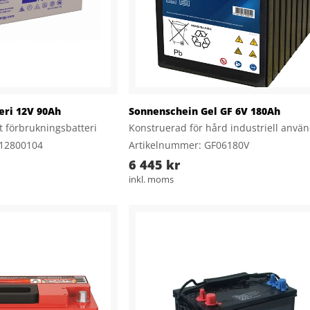
eri 12V 90Ah
Sonnenschein Gel GF 6V 180Ah
tt förbrukningsbatteri
Konstruerad för hård industriell anvä
412800104
Artikelnummer: GF06180V
6 445 kr
inkl. moms