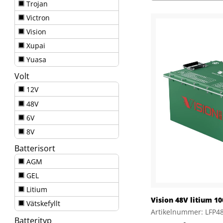
Trojan
Victron
Vision
Xupai
Yuasa
Volt
12V
48V
6V
8V
Batterisort
AGM
GEL
Litium
Vision 48V litium 1
Vätskefyllt
Artikelnummer: LFP4
Batterityp