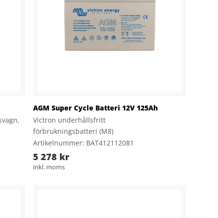
AGM Super Cycle Batteri 12V 125Ah
svagn,
Victron underhållsfritt
förbrukningsbatteri (M8)
Artikelnummer: BAT412112081
5 278 kr
inkl. moms