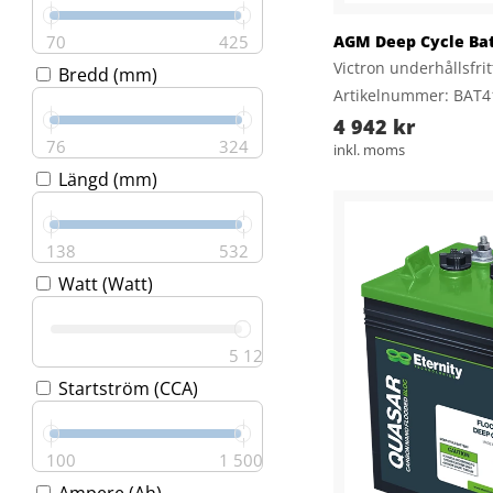
70
425
AGM Deep Cycle Bat
Victron underhållsfri
Bredd (mm)
Artikelnummer: BAT
4 942 kr
76
324
inkl. moms
Längd (mm)
138
532
Watt (Watt)
5 120
Startström (CCA)
100
1 500