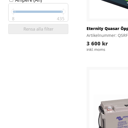
Ampere (Ah)
8
435
Eternity Quasar Öp
Rensa alla filter
Artikelnummer: QSRF
3 600 kr
inkl. moms