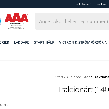
Sök Batteri
Download
ERIER
LADDARE
STARTHJÄLP
VICTRON & STRÖMFÖRSÖRJN
Start
/
Alla produkter
/
Traktionä
Traktionärt (140