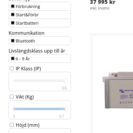
37 995 kr
Förbrukning
inkl. moms
Start&Förbr
Startbatteri
Kommunikation
Bluetooth
Livslängdsklass upp till år
6 - 9 År
IP Klass (IP)
66
Vikt (Kg)
3
67
Höjd (mm)