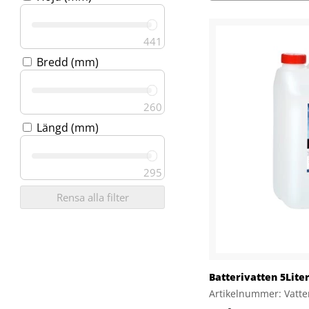
441
Bredd (mm)
260
Längd (mm)
295
Rensa alla filter
Batterivatten 5Lite
Artikelnummer: Vatt