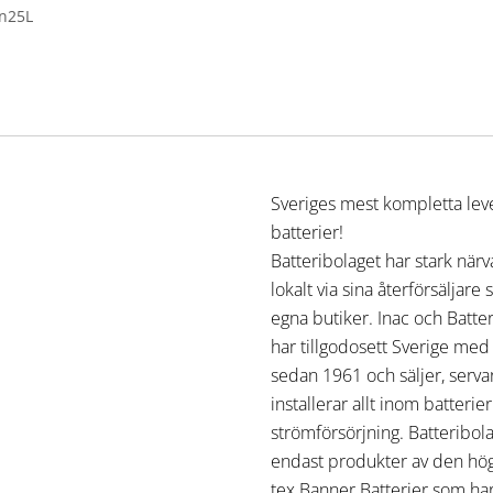
en25L
Sveriges mest kompletta lev
batterier!
Batteribolaget har stark när
lokalt via sina återförsäljare
egna butiker. Inac och Batte
har tillgodosett Sverige med
sedan 1961 och säljer, serva
installerar allt inom batterie
strömförsörjning. Batteribola
endast produkter av den högs
tex Banner Batterier som har 