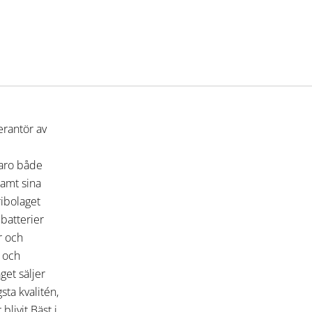
erantör av
varo både
 samt sina
ribolaget
 batterier
r och
r och
get säljer
ta kvalitén,
blivit Bäst i