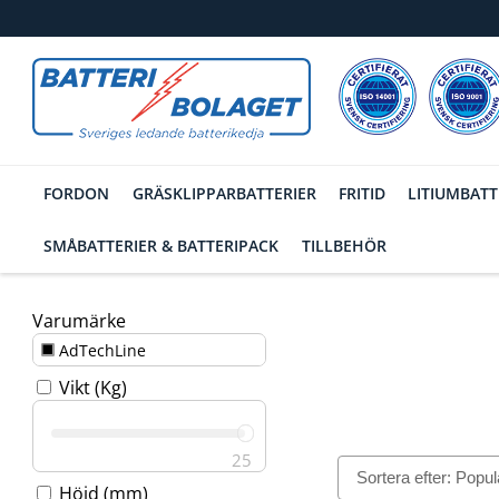
FORDON
GRÄSKLIPPARBATTERIER
FRITID
LITIUMBATT
SMÅBATTERIER & BATTERIPACK
TILLBEHÖR
Varumärke
AdTechLine
Vikt (Kg)
25
Filtrering
Höjd (mm)