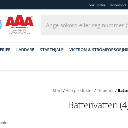
Sök Batteri
Download
ERIER
LADDARE
STARTHJÄLP
VICTRON & STRÖMFÖRSÖRJN
Start
/
Alla produkter
/
Tillbehör
/
Batte
Batterivatten (4