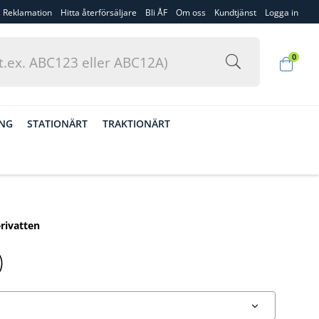
Reklamation
Hitta återförsäljare
Bli ÅF
Om oss
Kundtjänst
Logga in
0
ING
STATIONÄRT
TRAKTIONÄRT
rivatten
)