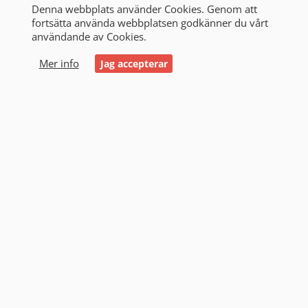
Denna webbplats använder Cookies. Genom att
fortsätta använda webbplatsen godkänner du vårt
användande av Cookies.
0
Mer info
Jag accepterar
Start
/
Alla produkter
/
Stationärt
/
CSB
/
High Rate
High Rate (2)
Filtrering