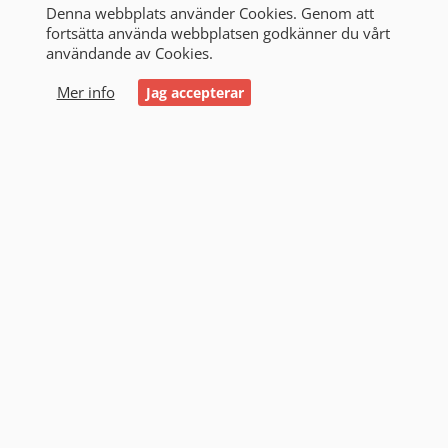
Denna webbplats använder Cookies. Genom att
fortsätta använda webbplatsen godkänner du vårt
användande av Cookies.
0
Mer info
Jag accepterar
Start
/
Alla produkter
/
Småbatterier & Batteripack
/
Stängselbatteri
Stängselbatteri (1)
Filtrering