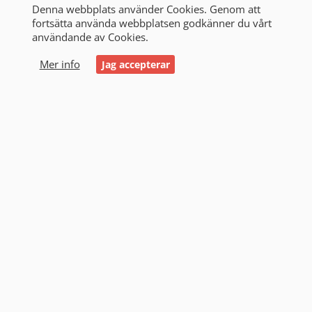
Denna webbplats använder Cookies. Genom att
fortsätta använda webbplatsen godkänner du vårt
användande av Cookies.
0
Mer info
Jag accepterar
Start
/
Alla produkter
/
Småbatterier & Batteripack
/
Nödljusbatteri
Nödljusbatteri (6)
Filtrering