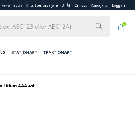
Reklamation
Hitta återförsäljare
Bli ÅF
Om oss
Kundtjänst
Logga in
0
ING
STATIONÄRT
TRAKTIONÄRT
a Litium AAA 4st