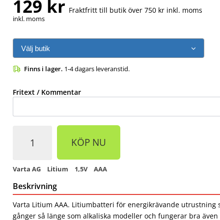
129 kr
Fraktfritt till butik över 750 kr inkl. moms
inkl. moms
Finns i lager.
1-4 dagars leveranstid.
Fritext / Kommentar
KÖP NU
Varta AG
Litium
1,5V
AAA
Beskrivning
Varta Litium AAA. Litiumbatteri för energikrävande utrustning 
gånger så länge som alkaliska modeller och fungerar bra även u