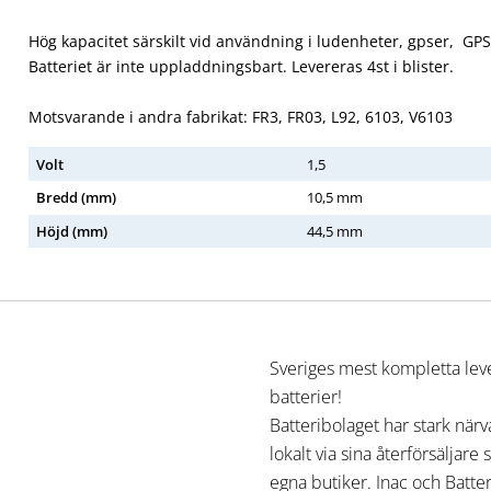
Hög kapacitet särskilt vid användning i ludenheter, gpser, GPS
Batteriet är inte uppladdningsbart. Levereras 4st i blister.
Motsvarande i andra fabrikat: FR3, FR03, L92, 6103, V6103
Volt
1,5
Bredd
(mm)
10,5 mm
Höjd
(mm)
44,5 mm
Sveriges mest kompletta lev
batterier!
Batteribolaget har stark när
lokalt via sina återförsäljare
egna butiker. Inac och Batte