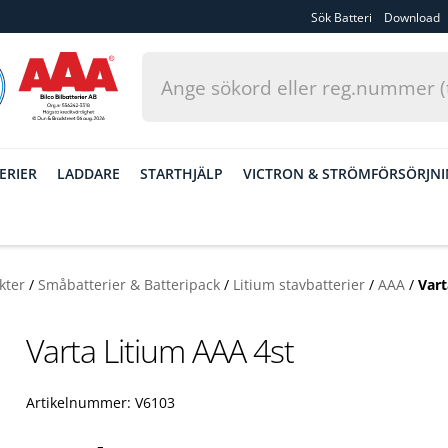
Sök Batteri
Download
ERIER
LADDARE
STARTHJÄLP
VICTRON & STRÖMFÖRSÖRJN
kter
/
Småbatterier & Batteripack
/
Litium stavbatterier
/
AAA
/
Vart
Varta Litium AAA 4st
Artikelnummer: V6103