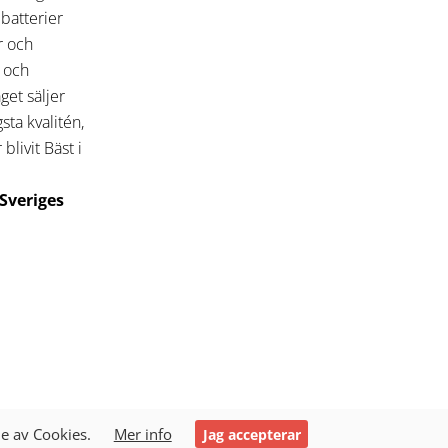
 batterier
r och
r och
get säljer
ta kvalitén,
blivit Bäst i
 Sveriges
e av Cookies.
Mer info
Jag accepterar