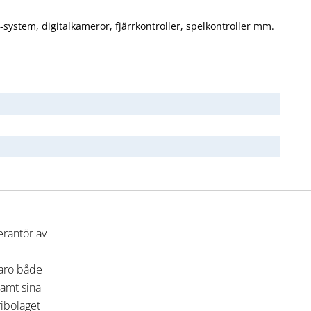
-system, digitalkameror, fjärrkontroller, spelkontroller mm.
erantör av
varo både
 samt sina
ribolaget