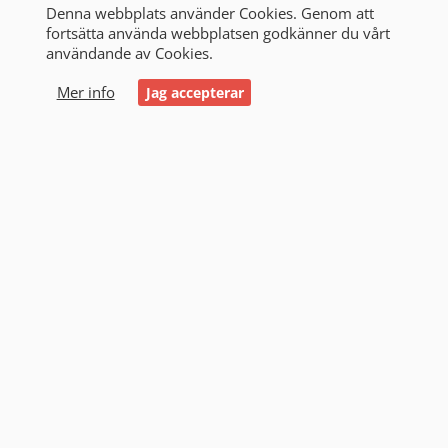
Denna webbplats använder Cookies. Genom att
fortsätta använda webbplatsen godkänner du vårt
användande av Cookies.
0
Mer info
Jag accepterar
Start
/
Alla produkter
/
Småbatterier & Batteripack
/
Knappceller
/
Alkaliskt
Alkaliskt (4)
Filtrering