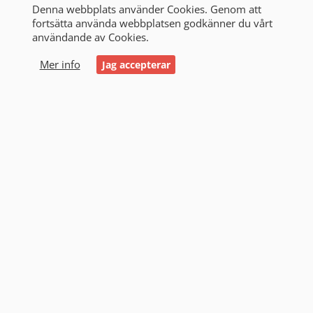
Denna webbplats använder Cookies. Genom att
fortsätta använda webbplatsen godkänner du vårt
användande av Cookies.
0
Mer info
Jag accepterar
Start
/
Alla produkter
/
Småbatterier & Batteripack
/
Alkaliska stavbatterier
/
D
D (2)
Filtrering