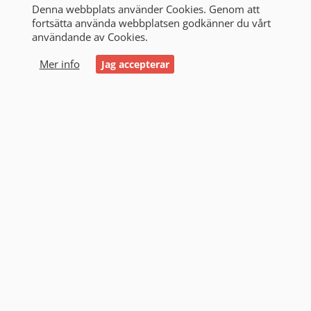
Denna webbplats använder Cookies. Genom att
fortsätta använda webbplatsen godkänner du vårt
användande av Cookies.
0
Mer info
Jag accepterar
Start
/
Alla produkter
/
Litiumbatterier
/
Powerstation
/
Topband
Topband (2)
Filtrering