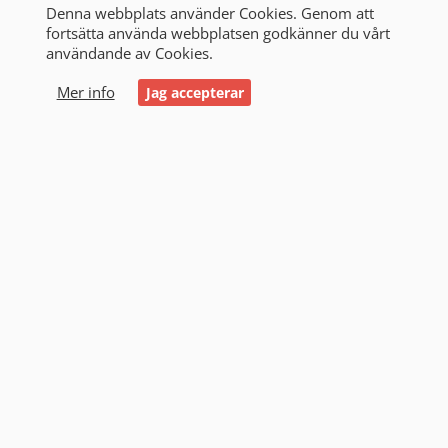
Denna webbplats använder Cookies. Genom att
fortsätta använda webbplatsen godkänner du vårt
användande av Cookies.
0
Mer info
Jag accepterar
Start
/
Alla produkter
/
Laddare
/
Verkstadsladdare
Verkstadsladdare (3)
Filtrering