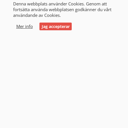
Denna webbplats använder Cookies. Genom att
fortsätta använda webbplatsen godkänner du vårt
användande av Cookies.
0
Mer info
Jag accepterar
Start
/
Alla produkter
/
Laddare
/
Laddare 6 Volt
Laddare 6 Volt (2)
Filtrering