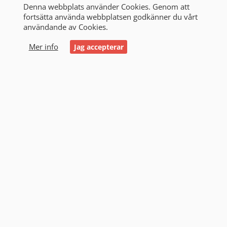
Denna webbplats använder Cookies. Genom att
fortsätta använda webbplatsen godkänner du vårt
användande av Cookies.
0
Mer info
Jag accepterar
Start
/
Alla produkter
/
Gräsklipparbatterier
Gräsklipparbatterier (24)
Vårt sortiment av trädgårdsbatterier är anpassat för
allt från åkgräsklippare och trädgårdstraktorer till
robotgräsklippare och större grönytemaskiner.
Batterierna är utvecklade för att leverera säker start,