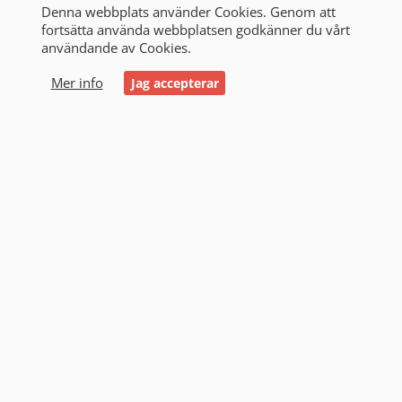
Denna webbplats använder Cookies. Genom att
fortsätta använda webbplatsen godkänner du vårt
användande av Cookies.
0
Mer info
Jag accepterar
Start
/
Alla produkter
/
Fordon
/
Bilbatterier
/
Exide
Exide (1)
Filtrering