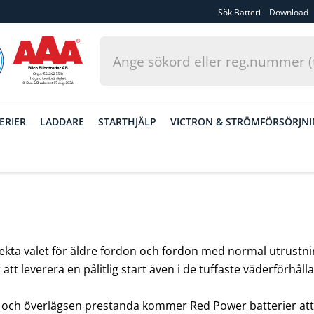
Sök Batteri
Download
ERIER
LADDARE
STARTHJÄLP
VICTRON & STRÖMFÖRSÖRJN
ekta valet för äldre fordon och fordon med normal utrustning
 att leverera en pålitlig start även i de tuffaste väderförhål
ch överlägsen prestanda kommer Red Power batterier att säke