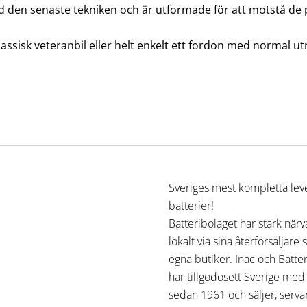
d den senaste tekniken och är utformade för att motstå de 
lassisk veteranbil eller helt enkelt ett fordon med normal 
Sveriges mest kompletta lev
batterier!
Batteribolaget har stark när
lokalt via sina återförsäljare
egna butiker. Inac och Batte
har tillgodosett Sverige med
sedan 1961 och säljer, serva