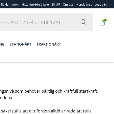
Reklamation
Hitta återförsäljare
Bli ÅF
Om oss
Kundtjänst
Logga in
0
ING
STATIONÄRT
TRAKTIONÄRT
snivå som behöver pålitlig och kraftfull startkraft.
landena.
rställa att ditt fordon alltid är redo att rulla