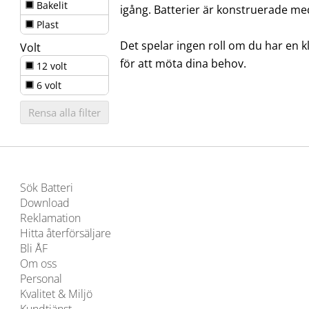
Bakelit
igång. Batterier är konstruerade me
Plast
Det spelar ingen roll om du har en k
Volt
för att möta dina behov.
12 volt
6 volt
Rensa alla filter
Sök Batteri
Download
Reklamation
Hitta återförsäljare
Bli ÅF
Om oss
Personal
Kvalitet & Miljö