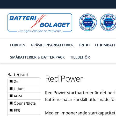
FORDON
GRÄSKLIPPARBATTERIER
FRITID
LITIUMBATT
SMÅBATTERIER & BATTERIPACK
TILLBEHÖR
Batterisort
Red Power
Gel
Litium
Red Power startbatterier är det perf
AGM
Batterierna är särskilt utformade för
Öppna/Blöta
EFB
Med en imponerande startkapacitet o