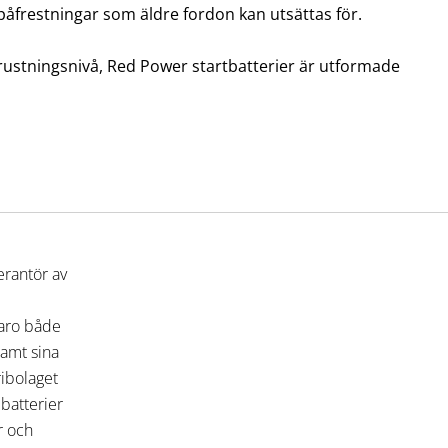
påfrestningar som äldre fordon kan utsättas för.
utrustningsnivå, Red Power startbatterier är utformade
erantör av
varo både
 samt sina
ribolaget
 batterier
r och